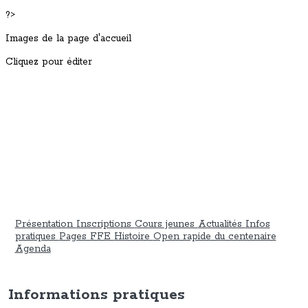
?>
Images de la page d'accueil
Cliquez pour éditer
Présentation
Inscriptions
Cours jeunes
Actualités
Infos
pratiques
Pages FFE
Histoire
Open rapide du centenaire
Agenda
Informations pratiques