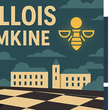
Exporter les lignes sélectionnées
Exporter toutes les colonnes
Exporter uniquement les colonnes affichées
Menu
<
>
Présentation
Inscriptions
Cours jeunes
Actualités
Infos pratiques
Pages FFE
Histoire
Open rapide du centenaire
Agenda
Ajoutez un logo, un bouton, des réseaux sociaux
Cliquez pour éditer