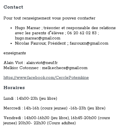
Contact
Pour tout renseignement vous pouvez contacter
Hugo Marsac ; trésorier et responsable des relations
avec les parents d"élèves ; 06 20 62 02 83 ;
hugo.marsac@gmail.com
Nicolas Fauroux; Président ;; faurouxn@gmail.com
enseignants
Alain Viot : alain.viot@neuf.fr
Melkior Cotonnec : melk.echecs@gmail.com
https://www.facebook.com/CerclePotemkine
Horaires
Lundi : 14h00-23h (jeu libre)
Mercredi : 14h-16h (cours jeunes) -16h-23h (jeu libre)
Vendredi : 14h00-16h30 (jeu libre), 16h45-20h00 (cours
jeunes) 20h30- 22h30 (Cours adultes)