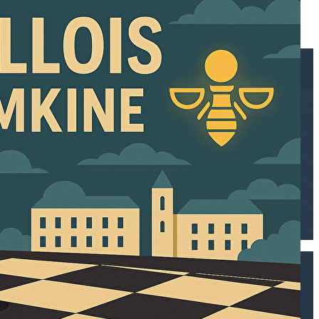
Exporter les lignes sélectionnées
Exporter toutes les colonnes
Exporter uniquement les colonnes affichées
Menu
<
>
Présentation
Inscriptions
Cours jeunes
Actualités
Infos pratiques
Pages FFE
Histoire
Open rapide du centenaire
Agenda
Ajoutez un logo, un bouton, des réseaux sociaux
Cliquez pour éditer